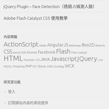
jQuery Plugin – Face Detection（透過JS偵測人臉）
Adobe Flash Catalyst CS5 使用教學
內容標籤
ActionScript
AngularJS
Box2D
Adobe
Bootstrape
Brackets
Flash
CSS
Facebook
Emmet
dom4j
DSM
Flash Catalyst
HTML
jQuery
Javascript
JAVA
Illustrator
iOS
Line
WCK
PHP
Steve Jobs
MySQL
Photoshop
POI
Synology
研究室功能
登入
訂閱網站內容的資訊提供