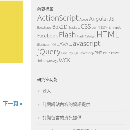
內容標籤
ActionScript
AngularJS
Adobe
CSS
Box2D
Emmet
Bootstrape
Brackets
dom4j
DSM
HTML
Flash
Facebook
Flash Catalyst
Javascript
JAVA
Illustrator
iOS
jQuery
PHP
Steve
Line
MySQL
Photoshop
POI
WCK
Jobs
Synology
研究室功能
登入
下一頁 »
訂閱網站內容的資訊提供
訂閱留言的資訊提供