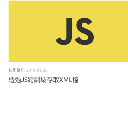
技術筆記
2018-01-26
透過JS跨網域存取XML檔