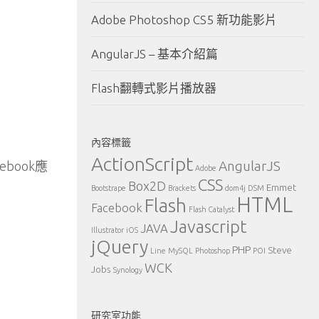
Adobe Photoshop CS5 新功能影片
AngularJS – 基本介紹篇
Flash翻轉式影片播放器
內容標籤
ActionScript
AngularJS
book應
Adobe
CSS
Box2D
Emmet
Bootstrape
Brackets
dom4j
DSM
HTML
Flash
Facebook
Flash Catalyst
Javascript
JAVA
Illustrator
iOS
jQuery
PHP
Steve
Line
MySQL
Photoshop
POI
WCK
Jobs
Synology
研究室功能