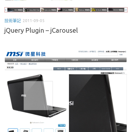
技術筆記
2011-09-05
jQuery Plugin – jCarousel