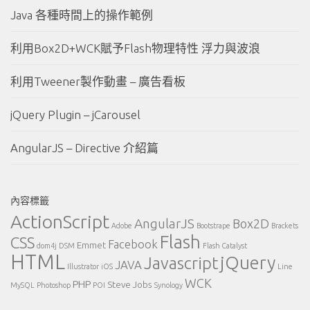
Java 各種時間上的操作範例
利用Box2D+WCK賦予Flash物理特性 浮力與波浪
利用Tweener製作動畫 – 廣告看板
jQuery Plugin – jCarousel
AngularJS – Directive 介紹篇
內容標籤
ActionScript
AngularJS
Box2D
Adobe
Bootstrape
Brackets
Flash
CSS
Facebook
Emmet
dom4j
DSM
Flash Catalyst
HTML
jQuery
Javascript
JAVA
Illustrator
iOS
Line
WCK
PHP
Steve Jobs
MySQL
Photoshop
POI
Synology