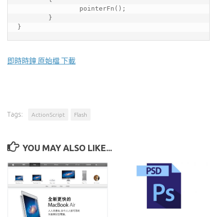
		pointerFn();

	}

}
即時時鐘 原始檔 下載
Tags:
ActionScript
Flash
YOU MAY ALSO LIKE...