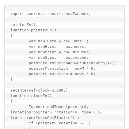
import caurina.transitions.Tweener;

pointerFn();

function pointerFn()

{

	var now:Date = new Date  ;

	var nowH:int = now.hours;

	var nowM:int = now.minutes;

	var nowS:int = now.seconds;

	pointerH.rotation=nowH*30+(nowM*6/12);

	pointerM.rotation = nowM * 6;

	pointerS.rotation = nowS * 6;

}

setInterval(clockFn,1000);

function clockFn()

{

	Tweener.addTween(pointerS, 
{rotation:pointerS.rotation+6, time:0.5, 
transition:"easeOutElastic"});

	if (pointerS.rotation == 0)

	{
