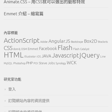
Animate.CSS – 用CSS就可以做出的動態特效
Emmet 介紹 – 縮寫篇
內容標籤
ActionScript
AngularJS
Box2D
Adobe
Bootstrape
Brackets
Flash
CSS
Facebook
Emmet
dom4j
DSM
Flash Catalyst
HTML
jQuery
Javascript
JAVA
Illustrator
iOS
Line
WCK
PHP
Steve Jobs
MySQL
Photoshop
POI
Synology
研究室功能
登入
訂閱網站內容的資訊提供