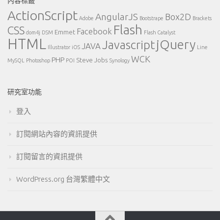
內容標籤
ActionScript
AngularJS
Box2D
Adobe
Bootstrape
Brackets
Flash
CSS
Facebook
Emmet
dom4j
DSM
Flash Catalyst
HTML
jQuery
Javascript
JAVA
Illustrator
iOS
Line
WCK
PHP
Steve Jobs
MySQL
Photoshop
POI
Synology
研究室功能
登入
訂閱網站內容的資訊提供
訂閱留言的資訊提供
WordPress.org 台灣繁體中文