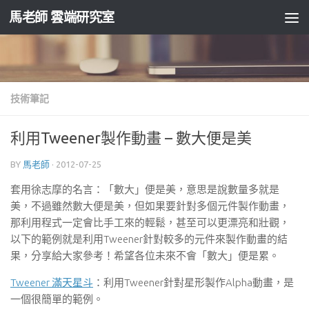
馬老師 雲端研究室
Skip to content
技術筆記
利用Tweener製作動畫 – 數大便是美
BY
馬老師
·
2012-07-25
套用徐志摩的名言：「數大」便是美，意思是說數量多就是
美，不過雖然數大便是美，但如果要針對多個元件製作動畫，
那利用程式一定會比手工來的輕鬆，甚至可以更漂亮和壯觀，
以下的範例就是利用Tweener針對較多的元件來製作動畫的結
果，分享給大家參考！希望各位未來不會「數大」便是累。
Tweener 滿天星斗
：利用Tweener針對星形製作Alpha動畫，是
一個很簡單的範例。