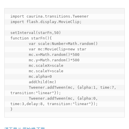
import caurina.transitions.Tweener

import flash.display.MovieClip;

setInterval(starFn,50)

function starFn(){

	var scale:Number=Math.random()

	var mc:MovieClip=new star

	mc.x=Math.random()*500

	mc.y=Math.random()*500

	mc.scaleX=scale

	mc.scaleY=scale

	mc.alpha=0

	addChild(mc)

	Tweener.addTween(mc, {alpha:1, time:7, 
transition:"linear"});

	Tweener.addTween(mc, {alpha:0, 
time:3,delay:8, transition:"linear"});

}