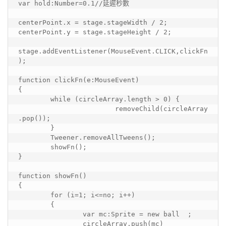
var hold:Number=0.1//延遲秒數

centerPoint.x = stage.stageWidth / 2;

centerPoint.y = stage.stageHeight / 2;

stage.addEventListener(MouseEvent.CLICK,clickFn
);

function clickFn(e:MouseEvent)

{

	while (circleArray.length > 0) {

			removeChild(circleArray
.pop());

	}

	Tweener.removeAllTweens();

	showFn();

}

function showFn()

{

	for (i=1; i<=no; i++)

	{

		var mc:Sprite = new ball  ;

		circleArray.push(mc)
