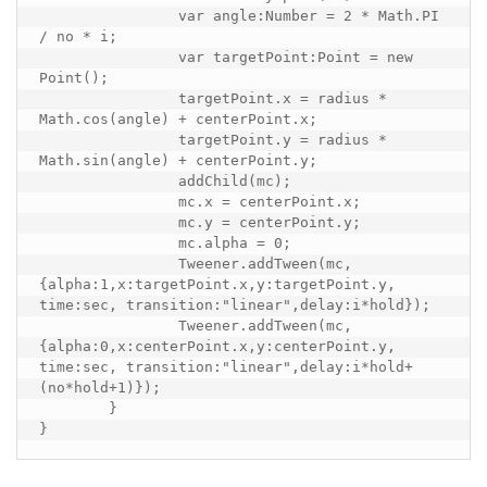
		var angle:Number = 2 * Math.PI 
/ no * i;

		var targetPoint:Point = new 
Point();

		targetPoint.x = radius * 
Math.cos(angle) + centerPoint.x;

		targetPoint.y = radius * 
Math.sin(angle) + centerPoint.y;

		addChild(mc);

		mc.x = centerPoint.x;

		mc.y = centerPoint.y;

		mc.alpha = 0;

		Tweener.addTween(mc, 
{alpha:1,x:targetPoint.x,y:targetPoint.y, 
time:sec, transition:"linear",delay:i*hold});

		Tweener.addTween(mc, 
{alpha:0,x:centerPoint.x,y:centerPoint.y, 
time:sec, transition:"linear",delay:i*hold+
(no*hold+1)});

	}

}