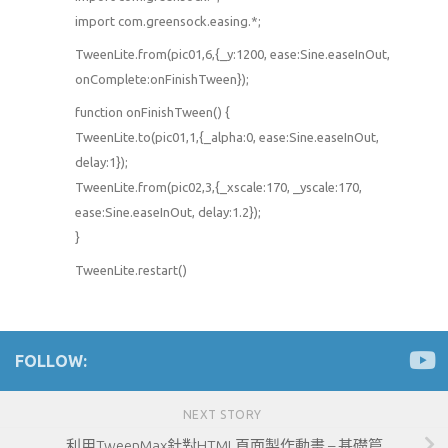
import com.greensock.easing.*;
TweenLite.from(pic01,6,{_y:1200, ease:Sine.easeInOut,
onComplete:onFinishTween});
function onFinishTween() {
TweenLite.to(pic01,1,{_alpha:0, ease:Sine.easeInOut,
delay:1});
TweenLite.from(pic02,3,{_xscale:170, _yscale:170,
ease:Sine.easeInOut, delay:1.2});
}
TweenLite.restart()
FOLLOW:
NEXT STORY
利用TweenMax針對HTML頁面製作動畫 – 基礎篇