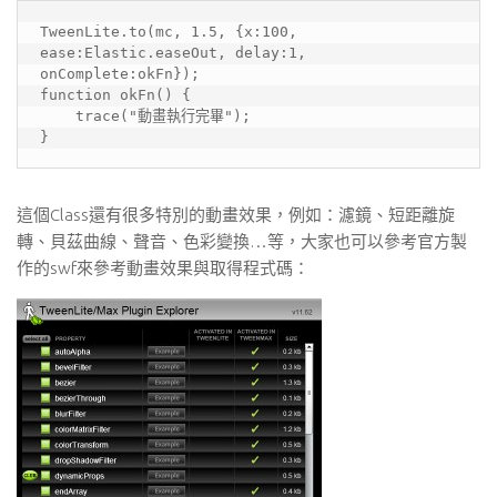
TweenLite.to(mc, 1.5, {x:100, 
ease:Elastic.easeOut, delay:1, 
onComplete:okFn});

function okFn() {

    trace("動畫執行完畢");

}
這個Class還有很多特別的動畫效果，例如：濾鏡、短距離旋
轉、貝茲曲線、聲音、色彩變換…等，大家也可以參考官方製
作的swf來參考動畫效果與取得程式碼：