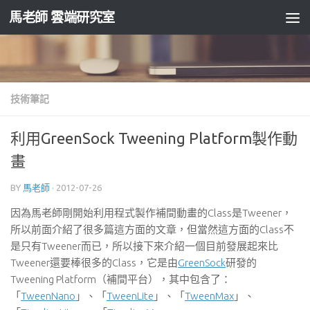
馬老師 雲端研究室
Skip to content
技術筆記
利用GreenSock Tweening Platform製作動
畫
BY
馬老師
·
2012-07-26
因為馬老師剛開始利用程式製作補間動畫的Class是Tweener，
所以前面介紹了很多篇這方面的文章，但當然這方面的Class不
是只有Tweener而已，所以接下來介紹一個目前發展起來比
Tweener還要棒很多的Class，它是由
GreenSock
研發的
Tweening Platform（補間平台），其中包含了：
「
TweenNano
」、「
TweenLite
」、「
TweenMax
」、