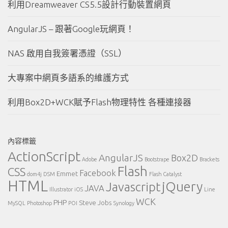
利用Dreamweaver CS5.5設計行動裝置網頁
AngularJS – 跟著Google玩網頁！
NAS 啟用自我簽署憑證（SSL）
大專案中網頁多語系的維護方式
利用Box2D+WCK賦予Flash物理特性 各種連接器
內容標籤
ActionScript
AngularJS
Box2D
Adobe
Bootstrape
Brackets
Flash
CSS
Facebook
Emmet
dom4j
DSM
Flash Catalyst
HTML
jQuery
Javascript
JAVA
Illustrator
iOS
Line
WCK
PHP
Steve Jobs
MySQL
Photoshop
POI
Synology