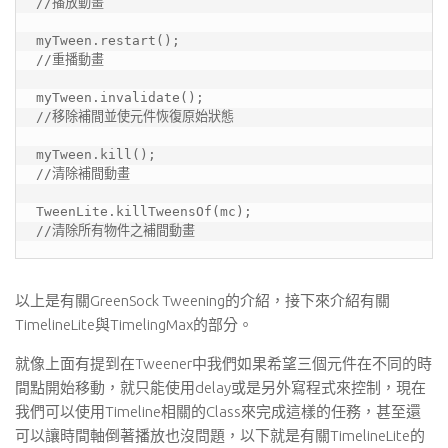
//播放動畫

myTween.restart();

//重播動畫

myTween.invalidate();

//移除補間並使元件恢復原始狀態

myTween.kill();

//清除補間動畫

TweenLite.killTweensOf(mc);

//清除所有物件之補間動畫
以上是有關GreenSock Tweening的介紹，接下來介紹有關
TimelineLite與TimelingMax的部分。
就像上面有提到在Tweener中我們如果希望三個元件在不同的時
間點開始移動，就只能使用delay或是另外寫程式來控制，現在
我們可以使用Timeline相關的Class來完成這樣的任務，甚至還
可以讓時間軸倒著播放也沒問題，以下就是有關TimelineLite的