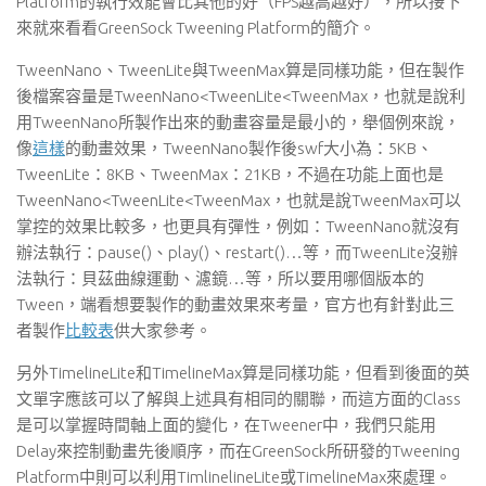
Platform的執行效能會比其他的好（FPS越高越好），所以接下
來就來看看GreenSock Tweening Platform的簡介。
TweenNano、TweenLite與TweenMax算是同樣功能，但在製作
後檔案容量是TweenNano<TweenLite<TweenMax，也就是說利
用TweenNano所製作出來的動畫容量是最小的，舉個例來說，
像
這樣
的動畫效果，TweenNano製作後swf大小為：5KB、
TweenLite：8KB、TweenMax：21KB，不過在功能上面也是
TweenNano<TweenLite<TweenMax，也就是說TweenMax可以
掌控的效果比較多，也更具有彈性，例如：TweenNano就沒有
辦法執行：pause()、play()、restart()…等，而TweenLite沒辦
法執行：貝茲曲線運動、濾鏡…等，所以要用哪個版本的
Tween，端看想要製作的動畫效果來考量，官方也有針對此三
者製作
比較表
供大家參考。
另外TimelineLite和TimelineMax算是同樣功能，但看到後面的英
文單字應該可以了解與上述具有相同的關聯，而這方面的Class
是可以掌握時間軸上面的變化，在Tweener中，我們只能用
Delay來控制動畫先後順序，而在GreenSock所研發的Tweening
Platform中則可以利用TimlinelineLite或TimelineMax來處理。